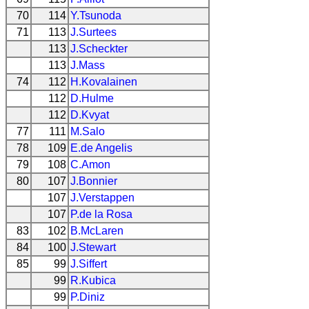
70
114
Y.Tsunoda
71
113
J.Surtees
113
J.Scheckter
113
J.Mass
74
112
H.Kovalainen
112
D.Hulme
112
D.Kvyat
77
111
M.Salo
78
109
E.de Angelis
79
108
C.Amon
80
107
J.Bonnier
107
J.Verstappen
107
P.de la Rosa
83
102
B.McLaren
84
100
J.Stewart
85
99
J.Siffert
99
R.Kubica
99
P.Diniz