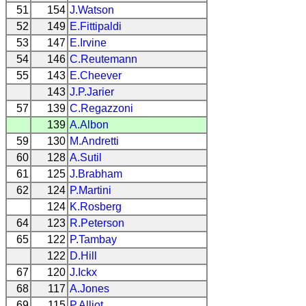
51
154
J.Watson
52
149
E.Fittipaldi
53
147
E.Irvine
54
146
C.Reutemann
55
143
E.Cheever
143
J.P.Jarier
57
139
C.Regazzoni
139
A.Albon
59
130
M.Andretti
60
128
A.Sutil
61
125
J.Brabham
62
124
P.Martini
124
K.Rosberg
64
123
R.Peterson
65
122
P.Tambay
122
D.Hill
67
120
J.Ickx
68
117
A.Jones
69
115
P.Alliot