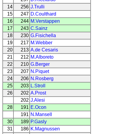
14
256
J.Trulli
15
247
D.Coulthard
16
244
M.Verstappen
17
243
C.Sainz
18
230
G.Fisichella
19
217
M.Webber
20
213
A.de Cesaris
21
212
M.Alboreto
22
210
G.Berger
23
207
N.Piquet
24
206
N.Rosberg
25
203
L.Stroll
26
202
A.Prost
202
J.Alesi
28
191
E.Ocon
191
N.Mansell
30
189
P.Gasly
31
186
K.Magnussen