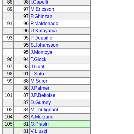
88
98
I.Capelli
89
97
M.Ericsson
97
P.Ghinzani
91
96
P.Maldonado
96
U.Katayama
93
95
P.Depailler
95
S.Johansson
95
J.Montoya
96
94
T.Glock
97
93
J.Hunt
98
91
T.Sato
99
88
M.Surer
88
J.Palmer
101
87
J.P.Beltoise
87
D.Gurney
103
84
M.Trintignant
104
83
A.Merzario
105
81
O.Piastri
81
V.Liuzzi