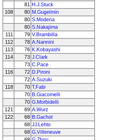
81
H.J.Stuck
108
80
M.Gugelmin
80
S.Modena
80
S.Nakajima
111
79
V.Brambilla
112
78
A.Nannini
113
76
K.Kobayashi
114
73
J.Clark
73
C.Pace
116
72
D.Pironi
72
A.Suzuki
118
70
T.Fabi
70
B.Giacomelli
70
G.Morbidelli
121
69
A.Wurz
122
68
B.Gachot
68
JJ.Lehto
68
G.Villeneuve
68
G.Zhou