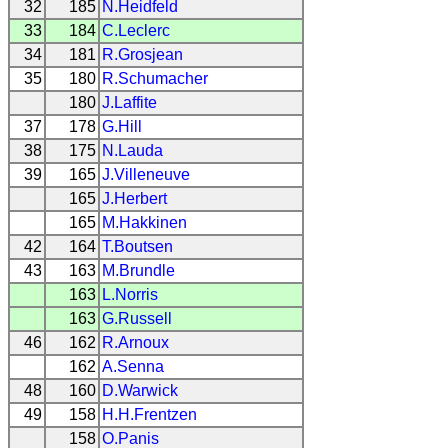
32
185
N.Heidfeld
33
184
C.Leclerc
34
181
R.Grosjean
35
180
R.Schumacher
180
J.Laffite
37
178
G.Hill
38
175
N.Lauda
39
165
J.Villeneuve
165
J.Herbert
165
M.Hakkinen
42
164
T.Boutsen
43
163
M.Brundle
163
L.Norris
163
G.Russell
46
162
R.Arnoux
162
A.Senna
48
160
D.Warwick
49
158
H.H.Frentzen
158
O.Panis