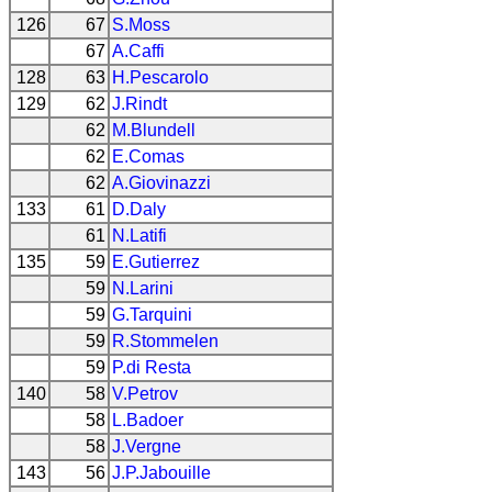
126
67
S.Moss
67
A.Caffi
128
63
H.Pescarolo
129
62
J.Rindt
62
M.Blundell
62
E.Comas
62
A.Giovinazzi
133
61
D.Daly
61
N.Latifi
135
59
E.Gutierrez
59
N.Larini
59
G.Tarquini
59
R.Stommelen
59
P.di Resta
140
58
V.Petrov
58
L.Badoer
58
J.Vergne
143
56
J.P.Jabouille