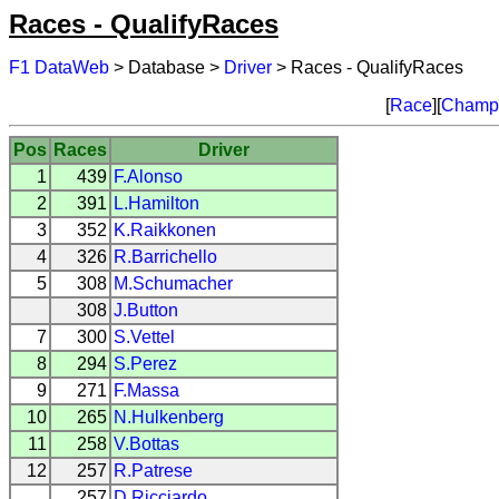
Races - QualifyRaces
F1 DataWeb
> Database >
Driver
> Races - QualifyRaces
[
Race
][
Champi
Pos
Races
Driver
1
439
F.Alonso
2
391
L.Hamilton
3
352
K.Raikkonen
4
326
R.Barrichello
5
308
M.Schumacher
308
J.Button
7
300
S.Vettel
8
294
S.Perez
9
271
F.Massa
10
265
N.Hulkenberg
11
258
V.Bottas
12
257
R.Patrese
257
D.Ricciardo