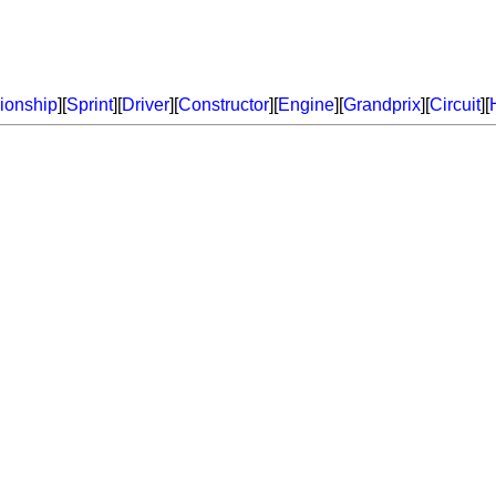
onship
][
Sprint
][
Driver
][
Constructor
][
Engine
][
Grandprix
][
Circuit
][